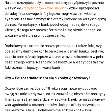
Na całe szczęście cały proces możemy przyśpieszyć i poznać
wszystkie
kredyty gotówkowe Białystok
dzięki uprzejmości
doradcy finansowego, który będzie mógł w swoim własnym
systemie zestawić wszystkie oferty i wybrać najkorzystniejszą
dla nas. Pamiętajmy iż banki podchodzą inaczej do każdego
klienta, dlatego też nasza oferta może się różnić od tego, co
widzimy w ofercie promocyjnej banku.
Dodatkowym atutem dla naszej promocji jest także fakt, czy
posiadamy darmowe konto bankowe w danym banku. Jeśli nie,
często bank oferuje lepsze warunki wraz z założeniem w pełni
bezpłatnego konta. Nas to nic nie kosztuje a kredyt dostajemy
faktycznie na lepszych warunkach.
Czy w Polsce trudno stara się o kredyt gotówkowy?
Oczywiście że nie. Już od 18 roku życia możemy budować
swoją historię kredytową, co jak zauważają niezależni analitycy
finansowi jest jak najbardziej właściwie. Dzięki temu zyskujemy
wiarygodności w oczach banków i kolejne oferty spływają do
nas jeszcze łatwiej. Dodatkowo mając kilka kont w kilku